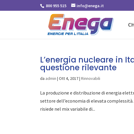
800 955 515
info@enega.it
CH
L’energia nucleare in I
questione rilevante
da
admin
|
Ott 4, 2017
|
Rinnovabili
La produzione e distribuzione di energia elettr
settore dell’economia di elevata complessità. 
risiede nel mix variabile di...